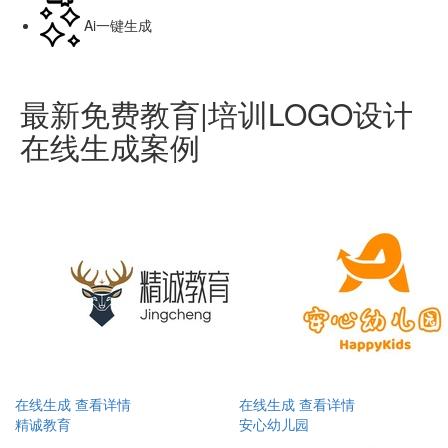
Ai一键生成
最新免费教育|培训LOGO设计
在线生成案例
在线生成
查看详情
在线生成
查看详情
精诚教育
安心幼儿园