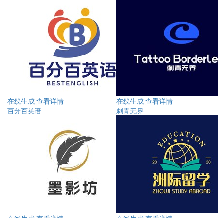
在线生成
查看详情
在线生成
查看详情
百分百英语
刺青无界