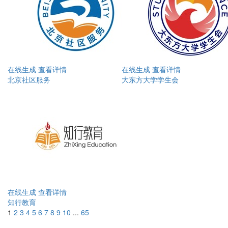
在线生成
查看详情
在线生成
查看详情
北京社区服务
大东方大学学生会
在线生成
查看详情
知行教育
1
2
3
4
5
6
7
8
9
10
...
65