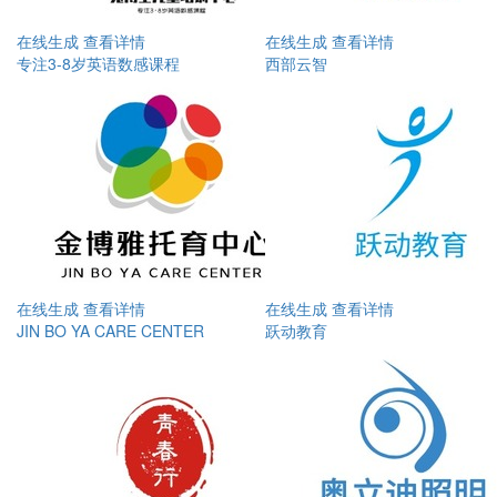
在线生成
查看详情
在线生成
查看详情
专注3-8岁英语数感课程
西部云智
在线生成
查看详情
在线生成
查看详情
JIN BO YA CARE CENTER
跃动教育