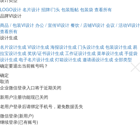
设计类型
LOGO设计
名片设计
招牌/门头
包装瓶帖
包装袋
查看所有
品牌VI设计
商品 / 包装VI设计
办公 / 宣传VI设计
餐饮 / 店铺VI设计
会议 / 活动VI设计
查看所有
设计生成
名片设计生成
VI设计生成
海报设计生成
门头设计生成
包装设计生成
易
拉宝设计生成
奖状/证书设计生成
工作证设计生成
菜单设计生成
手提袋
设计生成
电子名片设计生成
灯箱设计生成
邀请函设计生成
全部类型
确定要退出当前账号吗？
确定
取消
企业微信登录入口将于近期关闭
新用户注册功能现已关闭
老用户登录后请绑定手机号，避免数据丢失
微信登录(新用户)
继续登录(已有账号)