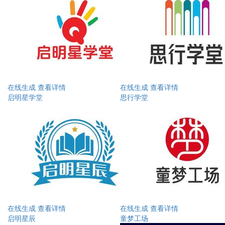
在线生成
查看详情
在线生成
查看详情
启明星学堂
思行学堂
在线生成
查看详情
在线生成
查看详情
启明星辰
童梦工场