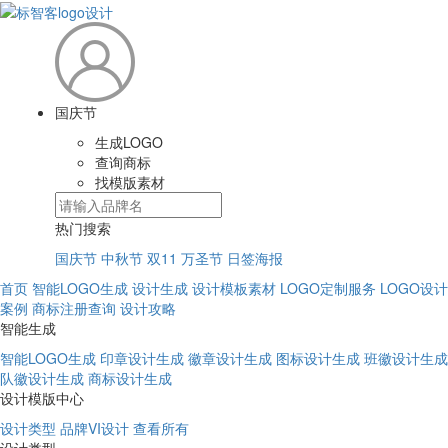
国庆节
生成LOGO
查询商标
找模版素材
热门搜索
国庆节
中秋节
双11
万圣节
日签海报
首页
智能LOGO生成
设计生成
设计模板素材
LOGO定制服务
LOGO设计
案例
商标注册查询
设计攻略
智能生成
智能LOGO生成
印章设计生成
徽章设计生成
图标设计生成
班徽设计生成
队徽设计生成
商标设计生成
设计模版中心
设计类型
品牌VI设计
查看所有