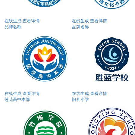
在线生成
查看详情
在线生成
查看详情
品牌名称
品牌名称
在线生成
查看详情
在线生成
查看详情
莲花高中本部
旧县小学