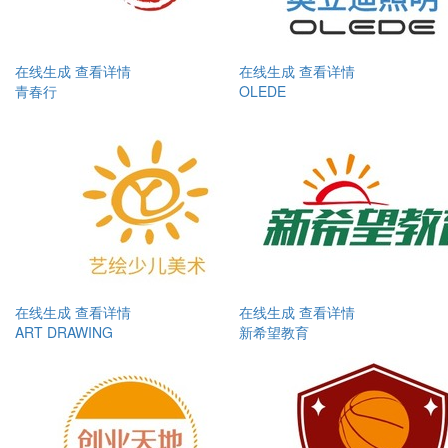
在线生成
查看详情
在线生成
查看详情
青春行
OLEDE
在线生成
查看详情
在线生成
查看详情
ART DRAWING
新希望教育