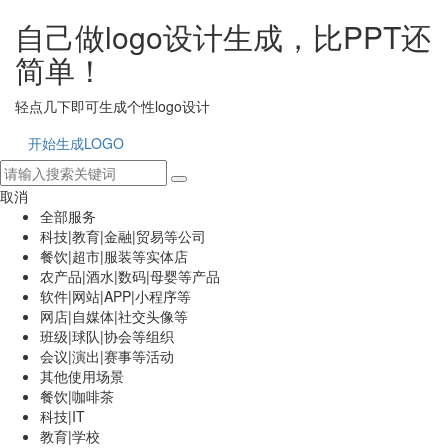
自己做logo设计生成，比PPT还
简单！
轻点几下即可生成个性logo设计
开始生成LOGO
取消
全部服务
科技|教育|金融|贸易等公司
餐饮|超市|服装等实体店
农产品|酒水|数码|母婴等产品
软件|网站|APP|小程序等
网店|自媒体|社交头像等
班级|球队|协会等组织
会议|演出|赛事等活动
其他使用场景
餐饮|咖啡茶
科技|IT
教育|学校