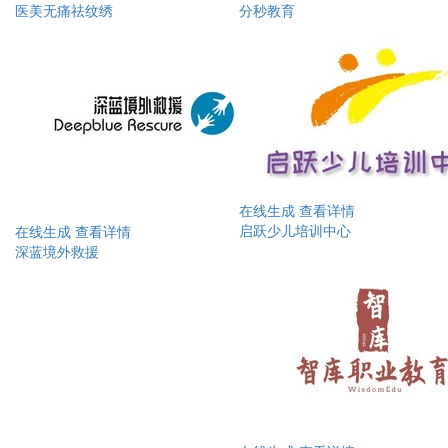
医美无痛祛纹绣
分秒教育
在线生成
查看详情
启跃少儿培训中心
在线生成
查看详情
深蓝境外救援