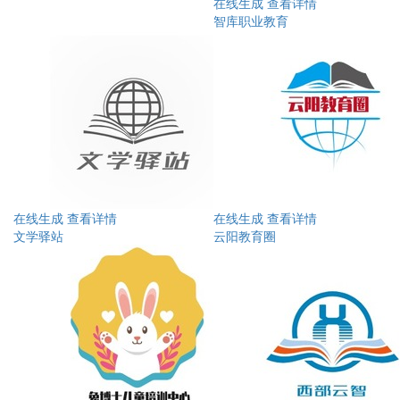
在线生成
查看详情
智库职业教育
在线生成
查看详情
在线生成
查看详情
文学驿站
云阳教育圈