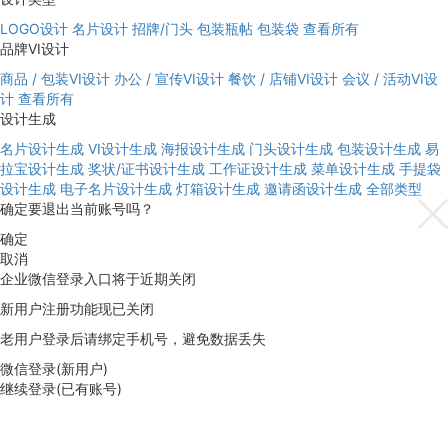
LOGO设计
名片设计
招牌/门头
包装瓶帖
包装袋
查看所有
品牌VI设计
商品 / 包装VI设计
办公 / 宣传VI设计
餐饮 / 店铺VI设计
会议 / 活动VI设
计
查看所有
设计生成
名片设计生成
VI设计生成
海报设计生成
门头设计生成
包装设计生成
易
拉宝设计生成
奖状/证书设计生成
工作证设计生成
菜单设计生成
手提袋
设计生成
电子名片设计生成
灯箱设计生成
邀请函设计生成
全部类型
确定要退出当前账号吗？
确定
取消
企业微信登录入口将于近期关闭
新用户注册功能现已关闭
老用户登录后请绑定手机号，避免数据丢失
微信登录(新用户)
继续登录(已有账号)