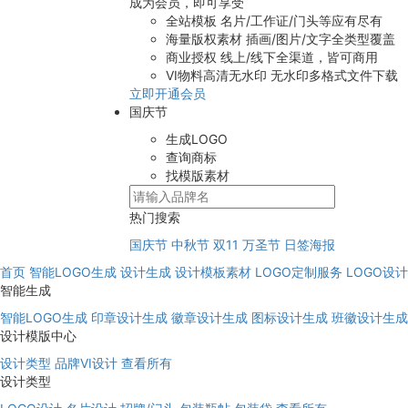
成为会员，即可享受
全站模板
名片/工作证/门头等应有尽有
海量版权素材
插画/图片/文字全类型覆盖
商业授权
线上/线下全渠道，皆可商用
VI物料高清无水印
无水印多格式文件下载
立即开通会员
国庆节
生成LOGO
查询商标
找模版素材
热门搜索
国庆节
中秋节
双11
万圣节
日签海报
首页
智能LOGO生成
设计生成
设计模板素材
LOGO定制服务
LOGO设
智能生成
智能LOGO生成
印章设计生成
徽章设计生成
图标设计生成
班徽设计生成
设计模版中心
设计类型
品牌VI设计
查看所有
设计类型