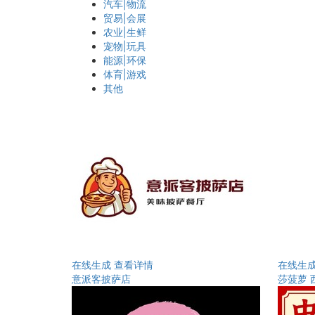
汽车|物流
贸易|会展
农业|生鲜
宠物|玩具
能源|环保
体育|游戏
其他
在线生成
查看详情
在线生
意派客披萨店
莎菠萝 