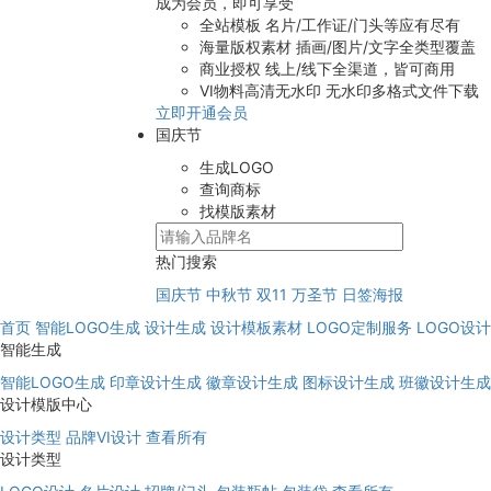
成为会员，即可享受
全站模板
名片/工作证/门头等应有尽有
海量版权素材
插画/图片/文字全类型覆盖
商业授权
线上/线下全渠道，皆可商用
VI物料高清无水印
无水印多格式文件下载
立即开通会员
国庆节
生成LOGO
查询商标
找模版素材
热门搜索
国庆节
中秋节
双11
万圣节
日签海报
首页
智能LOGO生成
设计生成
设计模板素材
LOGO定制服务
LOGO设
智能生成
智能LOGO生成
印章设计生成
徽章设计生成
图标设计生成
班徽设计生成
设计模版中心
设计类型
品牌VI设计
查看所有
设计类型