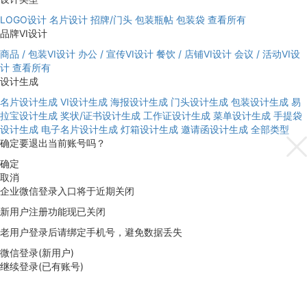
LOGO设计
名片设计
招牌/门头
包装瓶帖
包装袋
查看所有
品牌VI设计
商品 / 包装VI设计
办公 / 宣传VI设计
餐饮 / 店铺VI设计
会议 / 活动VI设
计
查看所有
设计生成
名片设计生成
VI设计生成
海报设计生成
门头设计生成
包装设计生成
易
拉宝设计生成
奖状/证书设计生成
工作证设计生成
菜单设计生成
手提袋
设计生成
电子名片设计生成
灯箱设计生成
邀请函设计生成
全部类型
确定要退出当前账号吗？
确定
取消
企业微信登录入口将于近期关闭
新用户注册功能现已关闭
老用户登录后请绑定手机号，避免数据丢失
微信登录(新用户)
继续登录(已有账号)