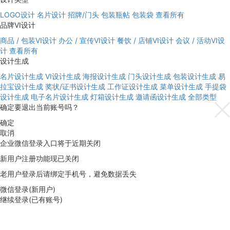
LOGO设计
名片设计
招牌/门头
包装瓶帖
包装袋
查看所有
品牌VI设计
商品 / 包装VI设计
办公 / 宣传VI设计
餐饮 / 店铺VI设计
会议 / 活动VI设
计
查看所有
设计生成
名片设计生成
VI设计生成
海报设计生成
门头设计生成
包装设计生成
易
拉宝设计生成
奖状/证书设计生成
工作证设计生成
菜单设计生成
手提袋
设计生成
电子名片设计生成
灯箱设计生成
邀请函设计生成
全部类型
确定要退出当前账号吗？
确定
取消
企业微信登录入口将于近期关闭
新用户注册功能现已关闭
老用户登录后请绑定手机号，避免数据丢失
微信登录(新用户)
继续登录(已有账号)