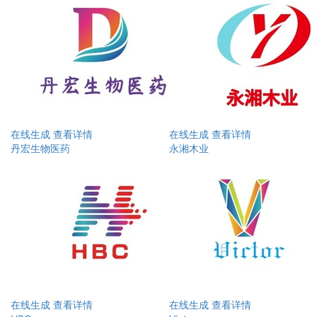
在线生成
查看详情
在线生成
查看详情
丹宏生物医药
永湘木业
在线生成
查看详情
在线生成
查看详情