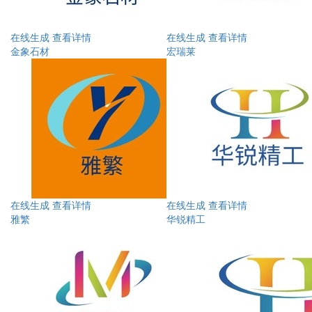
在线生成
查看详情
在线生成
查看详情
金象石材
宏瑞莱
在线生成
查看详情
在线生成
查看详情
雅繁
华锐精工