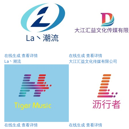
在线生成
查看详情
在线生成
查看详情
La丶潮流
大江汇益文化传媒有限公司
在线生成
查看详情
在线生成
查看详情