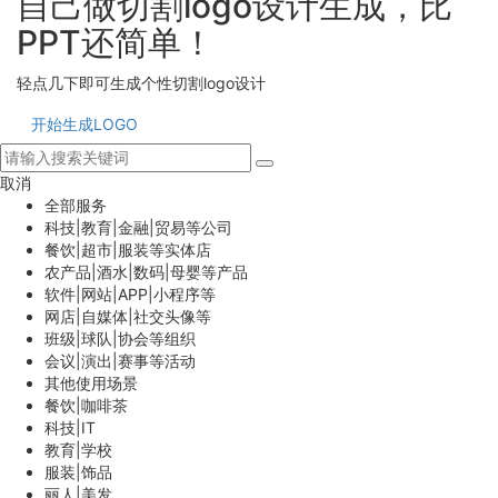
自己做切割logo设计生成，比
PPT还简单！
轻点几下即可生成个性切割logo设计
开始生成LOGO
取消
全部服务
科技|教育|金融|贸易等公司
餐饮|超市|服装等实体店
农产品|酒水|数码|母婴等产品
软件|网站|APP|小程序等
网店|自媒体|社交头像等
班级|球队|协会等组织
会议|演出|赛事等活动
其他使用场景
餐饮|咖啡茶
科技|IT
教育|学校
服装|饰品
丽人|美发