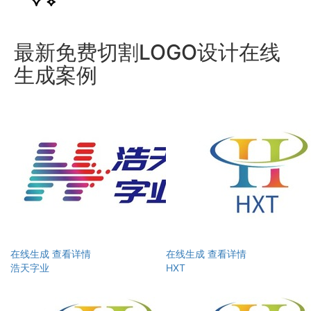
最新免费切割LOGO设计在线
生成案例
在线生成
查看详情
在线生成
查看详情
浩天字业
HXT