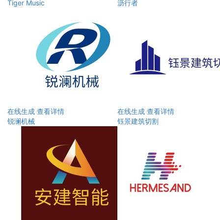
Tiger Music
沥行者
在线生成
查看详情
在线生成
查看详情
锐澜机械
钰景建筑切割