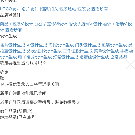
LOGO设计
名片设计
招牌/门头
包装瓶帖
包装袋
查看所有
品牌VI设计
商品 / 包装VI设计
办公 / 宣传VI设计
餐饮 / 店铺VI设计
会议 / 活动VI设
计
查看所有
设计生成
名片设计生成
VI设计生成
海报设计生成
门头设计生成
包装设计生成
易
拉宝设计生成
奖状/证书设计生成
工作证设计生成
菜单设计生成
手提袋
设计生成
电子名片设计生成
灯箱设计生成
邀请函设计生成
全部类型
确定要退出当前账号吗？
确定
取消
企业微信登录入口将于近期关闭
新用户注册功能现已关闭
老用户登录后请绑定手机号，避免数据丢失
微信登录(新用户)
继续登录(已有账号)