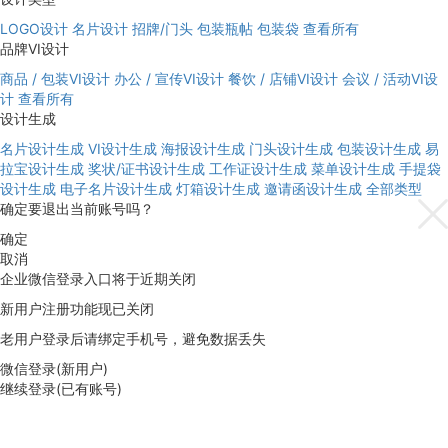
LOGO设计
名片设计
招牌/门头
包装瓶帖
包装袋
查看所有
品牌VI设计
商品 / 包装VI设计
办公 / 宣传VI设计
餐饮 / 店铺VI设计
会议 / 活动VI设
计
查看所有
设计生成
名片设计生成
VI设计生成
海报设计生成
门头设计生成
包装设计生成
易
拉宝设计生成
奖状/证书设计生成
工作证设计生成
菜单设计生成
手提袋
设计生成
电子名片设计生成
灯箱设计生成
邀请函设计生成
全部类型
确定要退出当前账号吗？
确定
取消
企业微信登录入口将于近期关闭
新用户注册功能现已关闭
老用户登录后请绑定手机号，避免数据丢失
微信登录(新用户)
继续登录(已有账号)