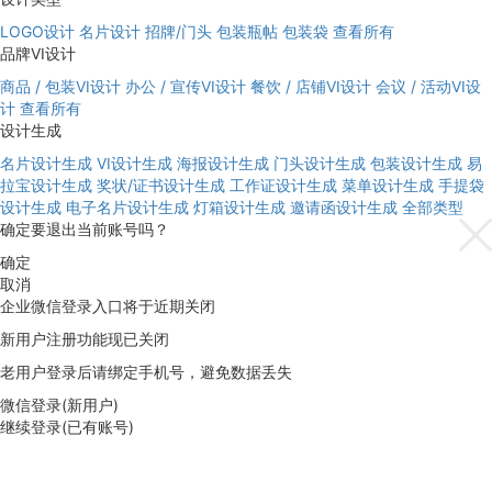
LOGO设计
名片设计
招牌/门头
包装瓶帖
包装袋
查看所有
品牌VI设计
商品 / 包装VI设计
办公 / 宣传VI设计
餐饮 / 店铺VI设计
会议 / 活动VI设
计
查看所有
设计生成
名片设计生成
VI设计生成
海报设计生成
门头设计生成
包装设计生成
易
拉宝设计生成
奖状/证书设计生成
工作证设计生成
菜单设计生成
手提袋
设计生成
电子名片设计生成
灯箱设计生成
邀请函设计生成
全部类型
确定要退出当前账号吗？
确定
取消
企业微信登录入口将于近期关闭
新用户注册功能现已关闭
老用户登录后请绑定手机号，避免数据丢失
微信登录(新用户)
继续登录(已有账号)