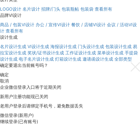
LOGO设计
名片设计
招牌/门头
包装瓶帖
包装袋
查看所有
品牌VI设计
商品 / 包装VI设计
办公 / 宣传VI设计
餐饮 / 店铺VI设计
会议 / 活动VI设
计
查看所有
设计生成
名片设计生成
VI设计生成
海报设计生成
门头设计生成
包装设计生成
易
拉宝设计生成
奖状/证书设计生成
工作证设计生成
菜单设计生成
手提袋
设计生成
电子名片设计生成
灯箱设计生成
邀请函设计生成
全部类型
确定要退出当前账号吗？
确定
取消
企业微信登录入口将于近期关闭
新用户注册功能现已关闭
老用户登录后请绑定手机号，避免数据丢失
微信登录(新用户)
继续登录(已有账号)