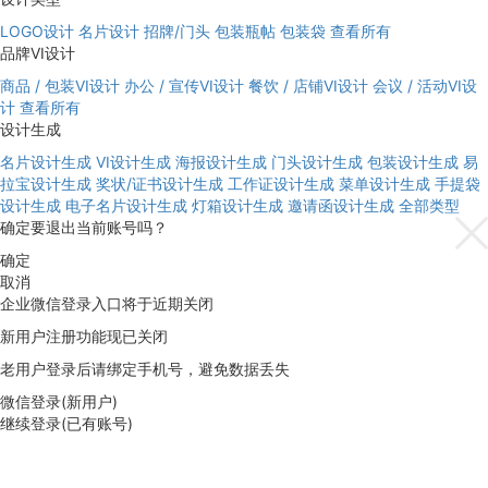
LOGO设计
名片设计
招牌/门头
包装瓶帖
包装袋
查看所有
品牌VI设计
商品 / 包装VI设计
办公 / 宣传VI设计
餐饮 / 店铺VI设计
会议 / 活动VI设
计
查看所有
设计生成
名片设计生成
VI设计生成
海报设计生成
门头设计生成
包装设计生成
易
拉宝设计生成
奖状/证书设计生成
工作证设计生成
菜单设计生成
手提袋
设计生成
电子名片设计生成
灯箱设计生成
邀请函设计生成
全部类型
确定要退出当前账号吗？
确定
取消
企业微信登录入口将于近期关闭
新用户注册功能现已关闭
老用户登录后请绑定手机号，避免数据丢失
微信登录(新用户)
继续登录(已有账号)