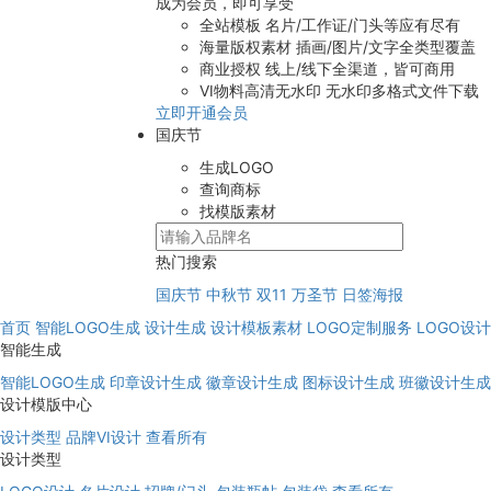
成为会员，即可享受
全站模板
名片/工作证/门头等应有尽有
海量版权素材
插画/图片/文字全类型覆盖
商业授权
线上/线下全渠道，皆可商用
VI物料高清无水印
无水印多格式文件下载
立即开通会员
国庆节
生成LOGO
查询商标
找模版素材
热门搜索
国庆节
中秋节
双11
万圣节
日签海报
首页
智能LOGO生成
设计生成
设计模板素材
LOGO定制服务
LOGO设
智能生成
智能LOGO生成
印章设计生成
徽章设计生成
图标设计生成
班徽设计生成
设计模版中心
设计类型
品牌VI设计
查看所有
设计类型