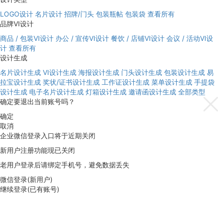
LOGO设计
名片设计
招牌/门头
包装瓶帖
包装袋
查看所有
品牌VI设计
商品 / 包装VI设计
办公 / 宣传VI设计
餐饮 / 店铺VI设计
会议 / 活动VI设
计
查看所有
设计生成
名片设计生成
VI设计生成
海报设计生成
门头设计生成
包装设计生成
易
拉宝设计生成
奖状/证书设计生成
工作证设计生成
菜单设计生成
手提袋
设计生成
电子名片设计生成
灯箱设计生成
邀请函设计生成
全部类型
确定要退出当前账号吗？
确定
取消
企业微信登录入口将于近期关闭
新用户注册功能现已关闭
老用户登录后请绑定手机号，避免数据丢失
微信登录(新用户)
继续登录(已有账号)