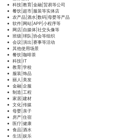
科技|教育|金融|贸易等公司
餐饮|超市|服装等实体店
农产品|酒水|数码|母婴等产品
软件|网站|APP|小程序等
网店|自媒体|社交头像等
班级|球队|协会等组织
会议|演出|赛事等活动
其他使用场景
餐饮|咖啡茶
科技|IT
教育|学校
服装|饰品
丽人|美发
金融|企服
制造|工程
家居|建材
文化|传媒
母婴|亲子
房产|住宿
医疗|健康
食品|酒水
生活|娱乐