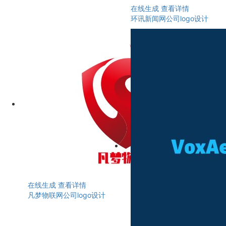
在线生成
查看详情
环讯新闻网公司logo设计
在线生成
查看详情
凡梦物联网公司logo设计