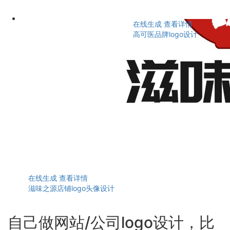
在线生成
查看详情
高可医品牌logo设计
在线生成
查看详情
滋味之源店铺logo头像设计
自己做网站/公司logo设计，比