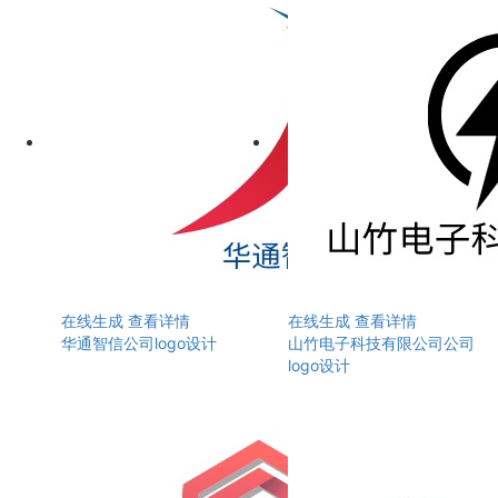
在线生成
查看详情
在线生成
查看详情
华通智信公司logo设计
山竹电子科技有限公司公司
logo设计