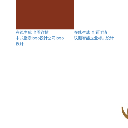
在线生成
查看详情
在线生成
查看详情
中式徽章logo设计公司logo
玖顺智能企业标志设计
设计