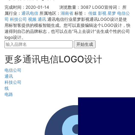
完成时间：2020-01-14
浏览数量：3087
LOGO宣传词：
所
属行业：
通讯电信
所属地区：
湖南省
标签：
传媒
影视
星梦
电信公
司
科技公司
视频
通讯
通讯电信行业星梦影视通讯LOGO设计是使
用标智客提供的模板智能生成。您可以直接编辑这个LOGO设计，快
速得到自己的品牌标志，也可以点击“马上去设计”去生成个性的公司
logo设计。
开始生成
更多通讯电信LOGO设计
电信公司
通讯
科技公司
线
电路