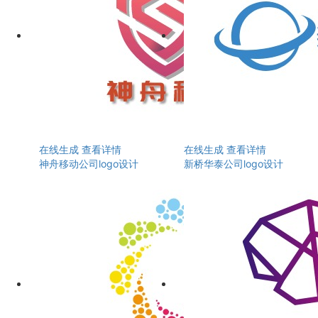
在线生成
查看详情
在线生成
查看详情
神舟移动公司logo设计
新桥华泰公司logo设计