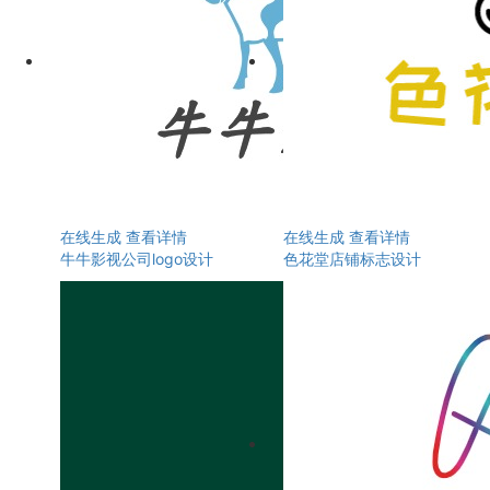
在线生成
查看详情
在线生成
查看详情
牛牛影视公司logo设计
色花堂店铺标志设计