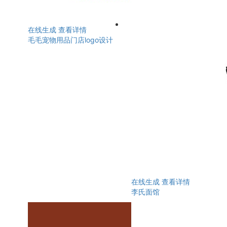
在线生成
查看详情
毛毛宠物用品门店logo设计
在线生成
查看详情
李氏面馆