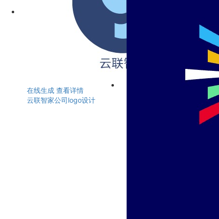
在线生成
查看详情
云联智家公司logo设计