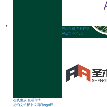
在线生成
查看详情
AI公司logo设计
在线生成
查看详情
简约文艺新中式酒店logo设