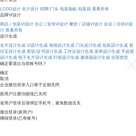
LOGO设计
名片设计
招牌/门头
包装瓶帖
包装袋
查看所有
品牌VI设计
商品 / 包装VI设计
办公 / 宣传VI设计
餐饮 / 店铺VI设计
会议 / 活动VI设
计
查看所有
设计生成
名片设计生成
VI设计生成
海报设计生成
门头设计生成
包装设计生成
易
拉宝设计生成
奖状/证书设计生成
工作证设计生成
菜单设计生成
手提袋
设计生成
电子名片设计生成
灯箱设计生成
邀请函设计生成
全部类型
确定要退出当前账号吗？
确定
取消
企业微信登录入口将于近期关闭
新用户注册功能现已关闭
老用户登录后请绑定手机号，避免数据丢失
微信登录(新用户)
继续登录(已有账号)