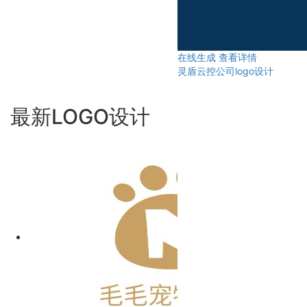
在线生成
查看详情
灵盾云控公司logo设计
最新LOGO设计