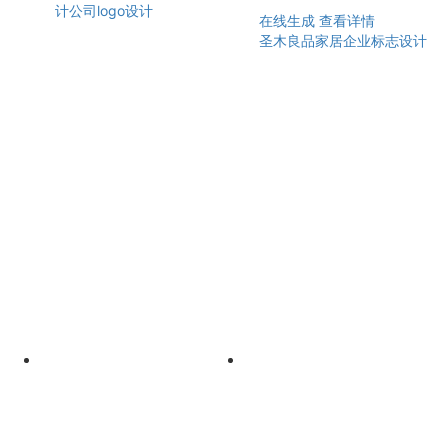
计公司logo设计
在线生成
查看详情
圣木良品家居企业标志设计