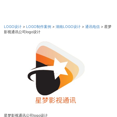
LOGO设计
>
LOGO制作案例
>
湖南LOGO设计
>
通讯电信
>
星梦
影视通讯公司logo设计
星梦影视通讯公司logo设计