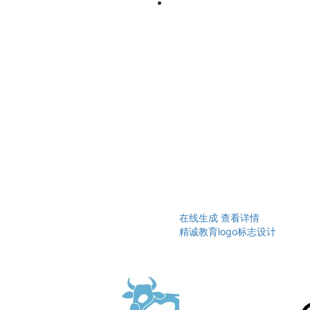
在线生成
查看详情
精诚教育logo标志设计