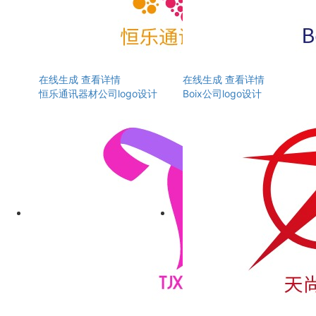
在线生成
查看详情
在线生成
查看详情
恒乐通讯器材公司logo设计
Boix公司logo设计