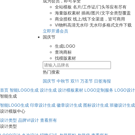
成为会员，即可享受
全站模板
名片/工作证/门头等应有尽有
海量版权素材
插画/图片/文字全类型覆盖
商业授权
线上/线下全渠道，皆可商用
VI物料高清无水印
无水印多格式文件下载
立即开通会员
国庆节
生成LOGO
查询商标
找模版素材
热门搜索
国庆节
中秋节
双11
万圣节
日签海报
首页
智能LOGO生成
设计生成
设计模板素材
LOGO定制服务
LOGO设
智能生成
智能LOGO生成
印章设计生成
徽章设计生成
图标设计生成
班徽设计生成
设计模版中心
设计类型
品牌VI设计
查看所有
设计类型