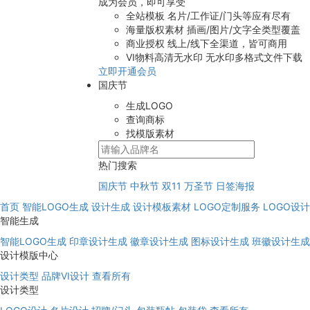
成为会员，即可享受
全站模板
名片/工作证/门头等应有尽有
海量版权素材
插画/图片/文字全类型覆盖
商业授权
线上/线下全渠道，皆可商用
VI物料高清无水印
无水印多格式文件下载
立即开通会员
国庆节
生成LOGO
查询商标
找模版素材
热门搜索
国庆节
中秋节
双11
万圣节
日签海报
首页
智能LOGO生成
设计生成
设计模板素材
LOGO定制服务
LOGO设
智能生成
智能LOGO生成
印章设计生成
徽章设计生成
图标设计生成
班徽设计生成
设计模版中心
设计类型
品牌VI设计
查看所有
设计类型