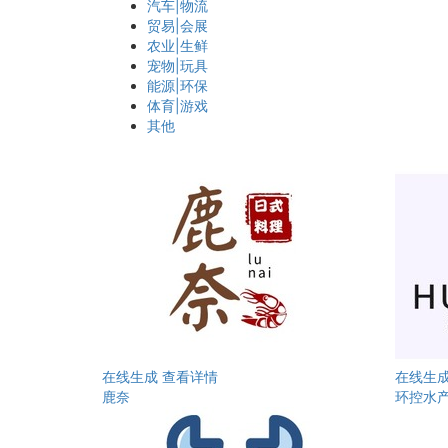
汽车|物流
贸易|会展
农业|生鲜
宠物|玩具
能源|环保
体育|游戏
其他
在线生成
查看详情
在线生
鹿奈
环控水