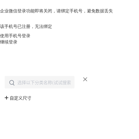
企业微信登录功能即将关闭，请绑定手机号，避免数据丢失
去绑定
该手机号已注册，无法绑定
使用手机号登录
继续登录