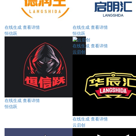
在线生成
查看详情
在线生成
查看详情
恒信跃
恒信跃
在线生成
查看详情
云启创
在线生成
查看详情
恒信跃
在线生成
查看详情
云启创