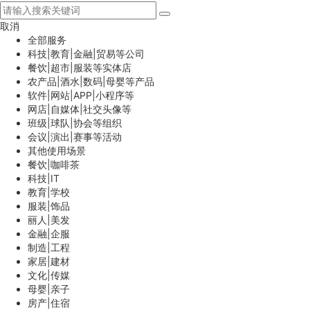
取消
全部服务
科技|教育|金融|贸易等公司
餐饮|超市|服装等实体店
农产品|酒水|数码|母婴等产品
软件|网站|APP|小程序等
网店|自媒体|社交头像等
班级|球队|协会等组织
会议|演出|赛事等活动
其他使用场景
餐饮|咖啡茶
科技|IT
教育|学校
服装|饰品
丽人|美发
金融|企服
制造|工程
家居|建材
文化|传媒
母婴|亲子
房产|住宿