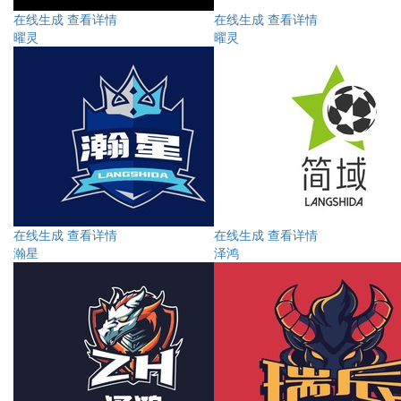
在线生成
查看详情
在线生成
查看详情
曜灵
曜灵
在线生成
查看详情
在线生成
查看详情
瀚星
泽鸿