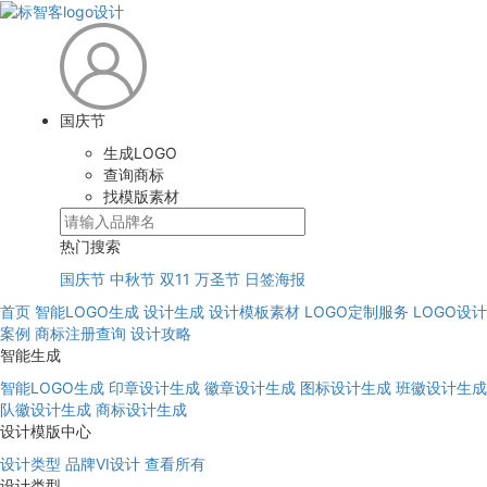
国庆节
生成LOGO
查询商标
找模版素材
热门搜索
国庆节
中秋节
双11
万圣节
日签海报
首页
智能LOGO生成
设计生成
设计模板素材
LOGO定制服务
LOGO设计
案例
商标注册查询
设计攻略
智能生成
智能LOGO生成
印章设计生成
徽章设计生成
图标设计生成
班徽设计生成
队徽设计生成
商标设计生成
设计模版中心
设计类型
品牌VI设计
查看所有
设计类型