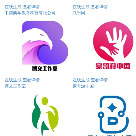
在线生成
查看详情
在线生成
查看详情
中清奕学教育科技有限公司
武乐冈
在线生成
查看详情
在线生成
查看详情
博文工作室
豪哥游中国