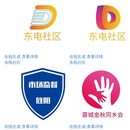
在线生成
查看详情
在线生成
查看详情
东电社区
东电社区
在线生成
查看详情
在线生成
查看详情