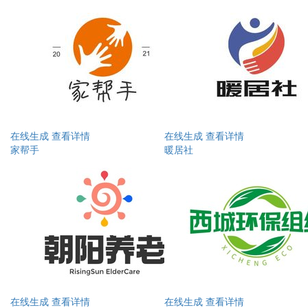
在线生成
查看详情
在线生成
查看详情
家帮手
暖居社
在线生成
查看详情
在线生成
查看详情