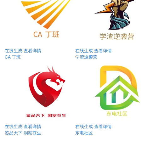
在线生成
查看详情
在线生成
查看详情
CA 丁班
学渣逆袭营
在线生成
查看详情
在线生成
查看详情
鉴品天下 洞察苍生
东电社区