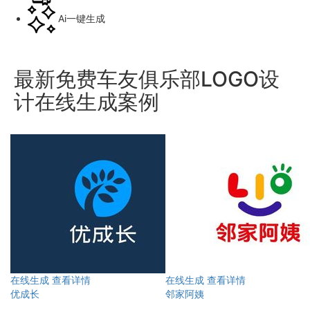
Ai一键生成
最新免费车友俱乐部LOGO设
计在线生成案例
在线生成
查看详情
在线生成
查看详情
优成长
邻家阿姨