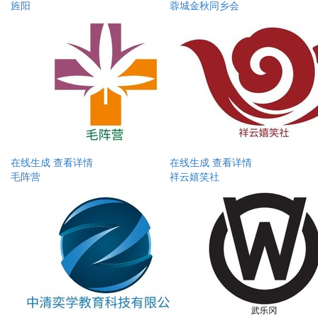
旌阳
蓉城金秋同乡会
在线生成
查看详情
在线生成
查看详情
毛阵营
祥云嬉笑社