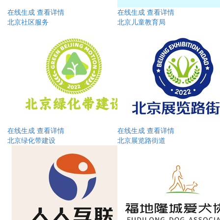
在线生成
查看详情
在线生成
查看详情
北京社区服务
北京儿童教育局
在线生成
查看详情
在线生成
查看详情
北京绿化带建设
北京展览路街道