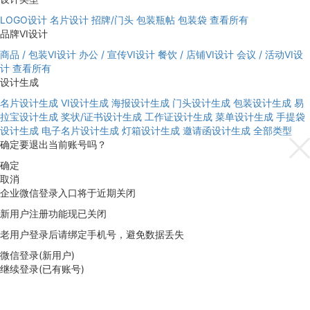
LOGO设计
名片设计
招牌/门头
包装瓶帖
包装袋
查看所有
品牌VI设计
商品 / 包装VI设计
办公 / 宣传VI设计
餐饮 / 店铺VI设计
会议 / 活动VI设
计
查看所有
设计生成
名片设计生成
VI设计生成
海报设计生成
门头设计生成
包装设计生成
易
拉宝设计生成
奖状/证书设计生成
工作证设计生成
菜单设计生成
手提袋
设计生成
电子名片设计生成
灯箱设计生成
邀请函设计生成
全部类型
确定要退出当前账号吗？
确定
取消
企业微信登录入口将于近期关闭
新用户注册功能现已关闭
老用户登录后请绑定手机号，避免数据丢失
微信登录(新用户)
继续登录(已有账号)