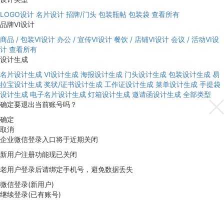
LOGO设计
名片设计
招牌/门头
包装瓶帖
包装袋
查看所有
品牌VI设计
商品 / 包装VI设计
办公 / 宣传VI设计
餐饮 / 店铺VI设计
会议 / 活动VI设
计
查看所有
设计生成
名片设计生成
VI设计生成
海报设计生成
门头设计生成
包装设计生成
易
拉宝设计生成
奖状/证书设计生成
工作证设计生成
菜单设计生成
手提袋
设计生成
电子名片设计生成
灯箱设计生成
邀请函设计生成
全部类型
确定要退出当前账号吗？
确定
取消
企业微信登录入口将于近期关闭
新用户注册功能现已关闭
老用户登录后请绑定手机号，避免数据丢失
微信登录(新用户)
继续登录(已有账号)