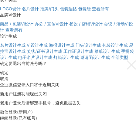
LOGO设计
名片设计
招牌/门头
包装瓶帖
包装袋
查看所有
品牌VI设计
商品 / 包装VI设计
办公 / 宣传VI设计
餐饮 / 店铺VI设计
会议 / 活动VI设
计
查看所有
设计生成
名片设计生成
VI设计生成
海报设计生成
门头设计生成
包装设计生成
易
拉宝设计生成
奖状/证书设计生成
工作证设计生成
菜单设计生成
手提袋
设计生成
电子名片设计生成
灯箱设计生成
邀请函设计生成
全部类型
确定要退出当前账号吗？
确定
取消
企业微信登录入口将于近期关闭
新用户注册功能现已关闭
老用户登录后请绑定手机号，避免数据丢失
微信登录(新用户)
继续登录(已有账号)