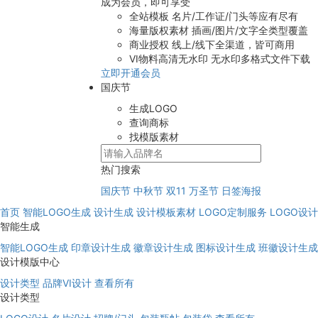
成为会员，即可享受
全站模板
名片/工作证/门头等应有尽有
海量版权素材
插画/图片/文字全类型覆盖
商业授权
线上/线下全渠道，皆可商用
VI物料高清无水印
无水印多格式文件下载
立即开通会员
国庆节
生成LOGO
查询商标
找模版素材
热门搜索
国庆节
中秋节
双11
万圣节
日签海报
首页
智能LOGO生成
设计生成
设计模板素材
LOGO定制服务
LOGO设
智能生成
智能LOGO生成
印章设计生成
徽章设计生成
图标设计生成
班徽设计生成
设计模版中心
设计类型
品牌VI设计
查看所有
设计类型