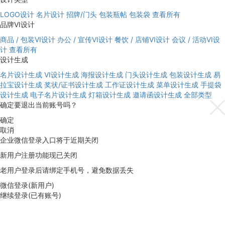
LOGO设计
名片设计
招牌/门头
包装瓶帖
包装袋
查看所有
品牌VI设计
商品 / 包装VI设计
办公 / 宣传VI设计
餐饮 / 店铺VI设计
会议 / 活动VI设
计
查看所有
设计生成
名片设计生成
VI设计生成
海报设计生成
门头设计生成
包装设计生成
易
拉宝设计生成
奖状/证书设计生成
工作证设计生成
菜单设计生成
手提袋
设计生成
电子名片设计生成
灯箱设计生成
邀请函设计生成
全部类型
确定要退出当前账号吗？
确定
取消
企业微信登录入口将于近期关闭
新用户注册功能现已关闭
老用户登录后请绑定手机号，避免数据丢失
微信登录(新用户)
继续登录(已有账号)