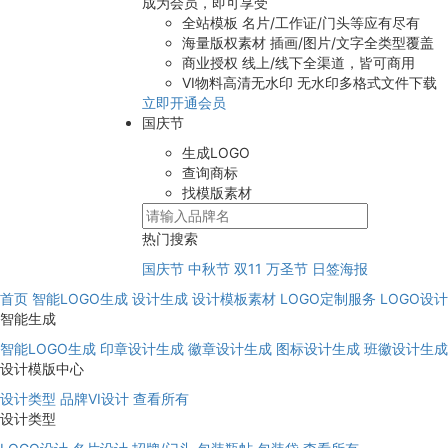
成为会员，即可享受
全站模板
名片/工作证/门头等应有尽有
海量版权素材
插画/图片/文字全类型覆盖
商业授权
线上/线下全渠道，皆可商用
VI物料高清无水印
无水印多格式文件下载
立即开通会员
国庆节
生成LOGO
查询商标
找模版素材
热门搜索
国庆节
中秋节
双11
万圣节
日签海报
首页
智能LOGO生成
设计生成
设计模板素材
LOGO定制服务
LOGO设
智能生成
智能LOGO生成
印章设计生成
徽章设计生成
图标设计生成
班徽设计生成
设计模版中心
设计类型
品牌VI设计
查看所有
设计类型