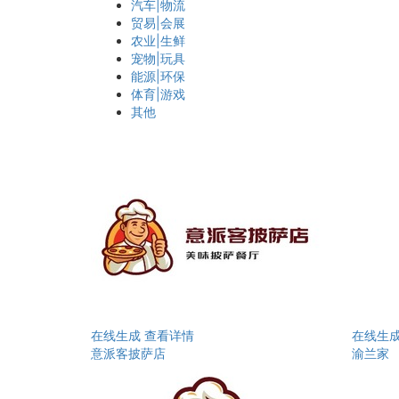
汽车|物流
贸易|会展
农业|生鲜
宠物|玩具
能源|环保
体育|游戏
其他
在线生成
查看详情
在线生
意派客披萨店
渝兰家