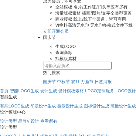
成为会员，即可享受
全站模板
名片/工作证/门头等应有尽有
海量版权素材
插画/图片/文字全类型覆盖
商业授权
线上/线下全渠道，皆可商用
VI物料高清无水印
无水印多格式文件下载
立即开通会员
国庆节
生成LOGO
查询商标
找模版素材
热门搜索
国庆节
中秋节
双11
万圣节
日签海报
首页
智能LOGO生成
设计生成
设计模板素材
LOGO定制服务
LOGO设
智能生成
智能LOGO生成
印章设计生成
徽章设计生成
图标设计生成
班徽设计生成
设计模版中心
设计类型
品牌VI设计
查看所有
设计类型