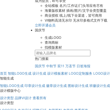
成为会员，即可享受
全站模板
名片/工作证/门头等应有尽有
海量版权素材
插画/图片/文字全类型覆盖
商业授权
线上/线下全渠道，皆可商用
VI物料高清无水印
无水印多格式文件下载
立即开通会员
国庆节
生成LOGO
查询商标
找模版素材
热门搜索
国庆节
中秋节
双11
万圣节
日签海报
首页
智能LOGO生成
设计生成
设计模板素材
LOGO定制服务
LOGO设
智能生成
智能LOGO生成
印章设计生成
徽章设计生成
图标设计生成
班徽设计生成
设计模版中心
设计类型
品牌VI设计
查看所有
设计类型