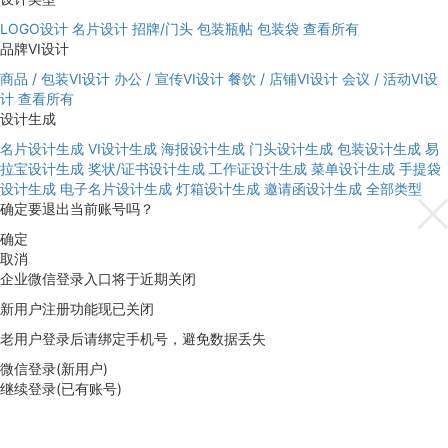
LOGO设计
名片设计
招牌/门头
包装瓶帖
包装袋
查看所有
品牌VI设计
商品 / 包装VI设计
办公 / 宣传VI设计
餐饮 / 店铺VI设计
会议 / 活动VI设
计
查看所有
设计生成
名片设计生成
VI设计生成
海报设计生成
门头设计生成
包装设计生成
易
拉宝设计生成
奖状/证书设计生成
工作证设计生成
菜单设计生成
手提袋
设计生成
电子名片设计生成
灯箱设计生成
邀请函设计生成
全部类型
确定要退出当前账号吗？
确定
取消
企业微信登录入口将于近期关闭
新用户注册功能现已关闭
老用户登录后请绑定手机号，避免数据丢失
微信登录(新用户)
继续登录(已有账号)