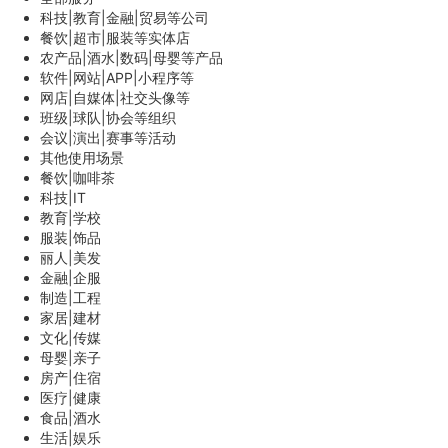
科技|教育|金融|贸易等公司
餐饮|超市|服装等实体店
农产品|酒水|数码|母婴等产品
软件|网站|APP|小程序等
网店|自媒体|社交头像等
班级|球队|协会等组织
会议|演出|赛事等活动
其他使用场景
餐饮|咖啡茶
科技|IT
教育|学校
服装|饰品
丽人|美发
金融|企服
制造|工程
家居|建材
文化|传媒
母婴|亲子
房产|住宿
医疗|健康
食品|酒水
生活|娱乐