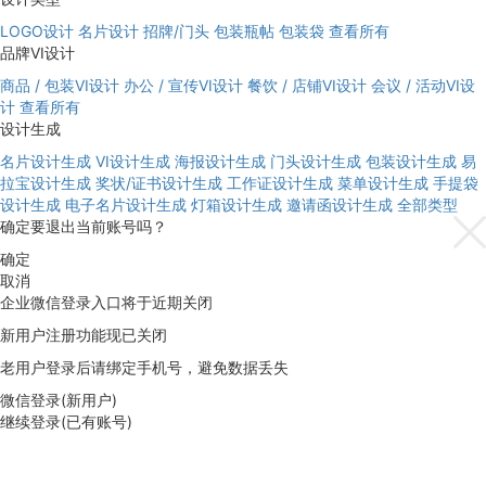
LOGO设计
名片设计
招牌/门头
包装瓶帖
包装袋
查看所有
品牌VI设计
商品 / 包装VI设计
办公 / 宣传VI设计
餐饮 / 店铺VI设计
会议 / 活动VI设
计
查看所有
设计生成
名片设计生成
VI设计生成
海报设计生成
门头设计生成
包装设计生成
易
拉宝设计生成
奖状/证书设计生成
工作证设计生成
菜单设计生成
手提袋
设计生成
电子名片设计生成
灯箱设计生成
邀请函设计生成
全部类型
确定要退出当前账号吗？
确定
取消
企业微信登录入口将于近期关闭
新用户注册功能现已关闭
老用户登录后请绑定手机号，避免数据丢失
微信登录(新用户)
继续登录(已有账号)