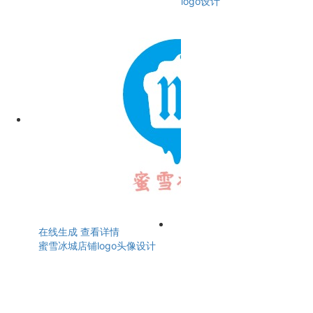
logo设计
在线生成
查看详情
蜜雪冰城店铺logo头像设计