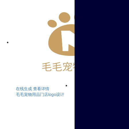
在线生成
查看详情
毛毛宠物用品门店logo设计