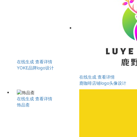
在线生成
查看详情
YOKE品牌logo设计
在线生成
查看详情
鹿咖啡店铺logo头像设计
在线生成
查看详情
饰品斋