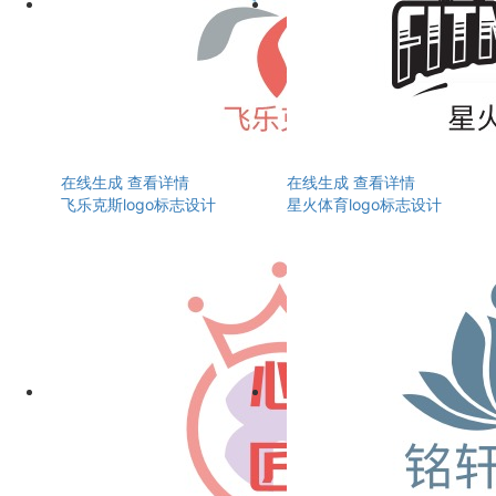
在线生成
查看详情
在线生成
查看详情
飞乐克斯logo标志设计
星火体育logo标志设计