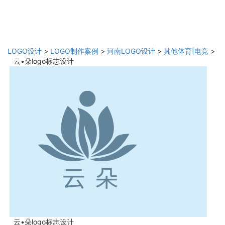
LOGO设计
>
LOGO制作案例
>
河南LOGO设计
>
其他体育|电竞
>
云•朵logo标志设计
云•朵logo标志设计