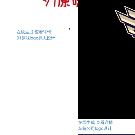
在线生成
查看详情
91原味logo标志设计
在线生成
查看详情
车翁公司logo设计