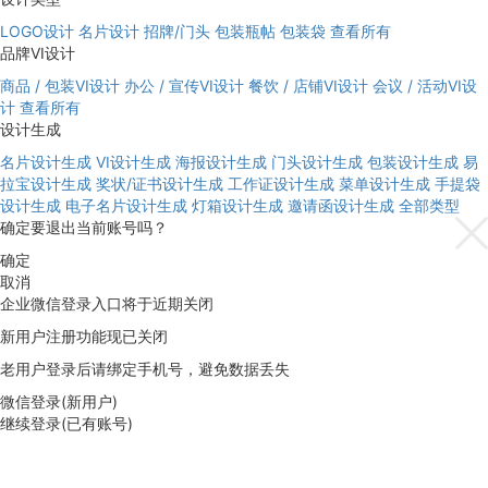
LOGO设计
名片设计
招牌/门头
包装瓶帖
包装袋
查看所有
品牌VI设计
商品 / 包装VI设计
办公 / 宣传VI设计
餐饮 / 店铺VI设计
会议 / 活动VI设
计
查看所有
设计生成
名片设计生成
VI设计生成
海报设计生成
门头设计生成
包装设计生成
易
拉宝设计生成
奖状/证书设计生成
工作证设计生成
菜单设计生成
手提袋
设计生成
电子名片设计生成
灯箱设计生成
邀请函设计生成
全部类型
确定要退出当前账号吗？
确定
取消
企业微信登录入口将于近期关闭
新用户注册功能现已关闭
老用户登录后请绑定手机号，避免数据丢失
微信登录(新用户)
继续登录(已有账号)