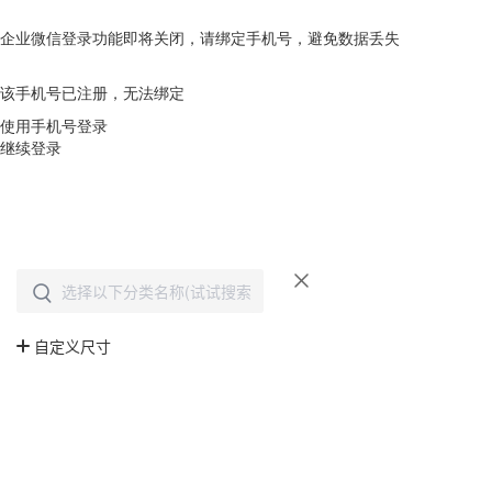
企业微信登录功能即将关闭，请绑定手机号，避免数据丢失
去绑定
该手机号已注册，无法绑定
使用手机号登录
继续登录