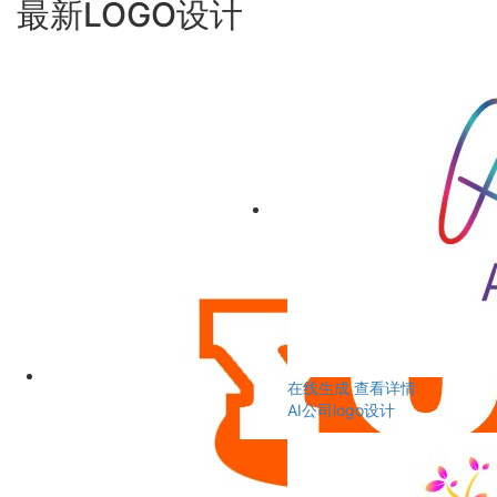
最新LOGO设计
在线生成
查看详情
AI公司logo设计