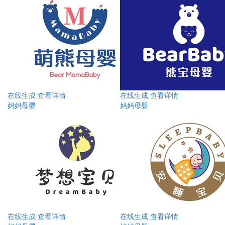
在线生成
查看详情
在线生成
查看详情
妈妈母婴
妈妈母婴
在线生成
查看详情
在线生成
查看详情