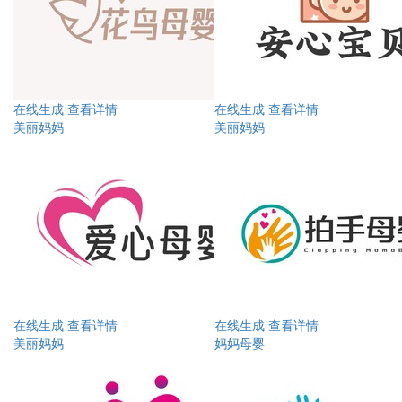
在线生成
查看详情
在线生成
查看详情
美丽妈妈
美丽妈妈
在线生成
查看详情
在线生成
查看详情
美丽妈妈
妈妈母婴