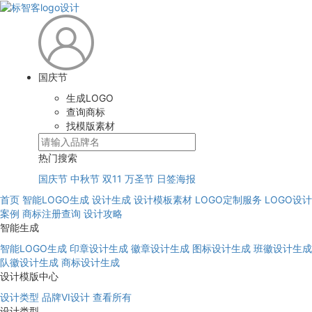
国庆节
生成LOGO
查询商标
找模版素材
热门搜索
国庆节
中秋节
双11
万圣节
日签海报
首页
智能LOGO生成
设计生成
设计模板素材
LOGO定制服务
LOGO设计
案例
商标注册查询
设计攻略
智能生成
智能LOGO生成
印章设计生成
徽章设计生成
图标设计生成
班徽设计生成
队徽设计生成
商标设计生成
设计模版中心
设计类型
品牌VI设计
查看所有
设计类型