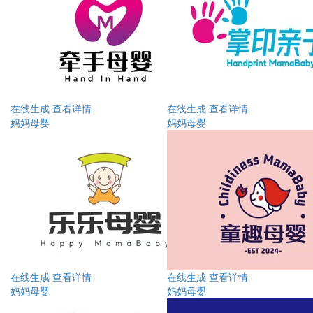
在线生成
查看详情
在线生成
查看详情
妈妈母婴
妈妈母婴
在线生成
查看详情
在线生成
查看详情
妈妈母婴
妈妈母婴