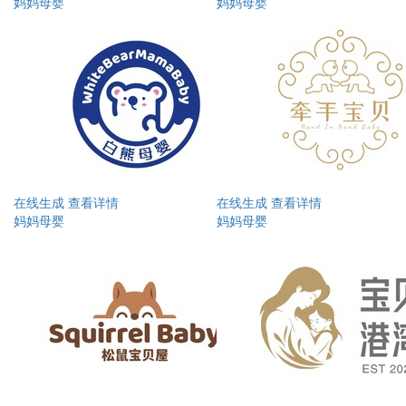
妈妈母婴
妈妈母婴
在线生成
查看详情
在线生成
查看详情
妈妈母婴
妈妈母婴