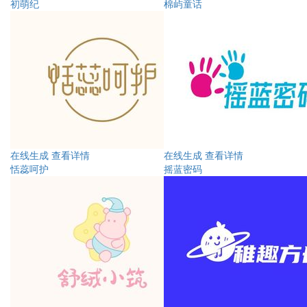
初萌纪
棉屿童话
在线生成
查看详情
在线生成
查看详情
恬蕊呵护
摇蓝密码