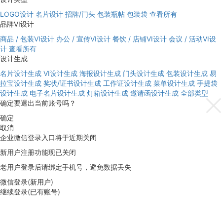
LOGO设计
名片设计
招牌/门头
包装瓶帖
包装袋
查看所有
品牌VI设计
商品 / 包装VI设计
办公 / 宣传VI设计
餐饮 / 店铺VI设计
会议 / 活动VI设
计
查看所有
设计生成
名片设计生成
VI设计生成
海报设计生成
门头设计生成
包装设计生成
易
拉宝设计生成
奖状/证书设计生成
工作证设计生成
菜单设计生成
手提袋
设计生成
电子名片设计生成
灯箱设计生成
邀请函设计生成
全部类型
确定要退出当前账号吗？
确定
取消
企业微信登录入口将于近期关闭
新用户注册功能现已关闭
老用户登录后请绑定手机号，避免数据丢失
微信登录(新用户)
继续登录(已有账号)