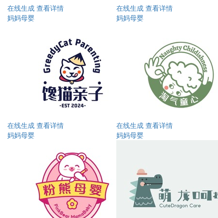
在线生成
查看详情
在线生成
查看详情
妈妈母婴
妈妈母婴
在线生成
查看详情
在线生成
查看详情
妈妈母婴
妈妈母婴