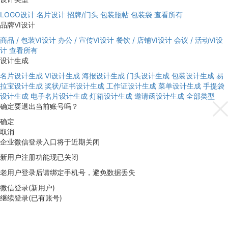
LOGO设计
名片设计
招牌/门头
包装瓶帖
包装袋
查看所有
品牌VI设计
商品 / 包装VI设计
办公 / 宣传VI设计
餐饮 / 店铺VI设计
会议 / 活动VI设
计
查看所有
设计生成
名片设计生成
VI设计生成
海报设计生成
门头设计生成
包装设计生成
易
拉宝设计生成
奖状/证书设计生成
工作证设计生成
菜单设计生成
手提袋
设计生成
电子名片设计生成
灯箱设计生成
邀请函设计生成
全部类型
确定要退出当前账号吗？
确定
取消
企业微信登录入口将于近期关闭
新用户注册功能现已关闭
老用户登录后请绑定手机号，避免数据丢失
微信登录(新用户)
继续登录(已有账号)