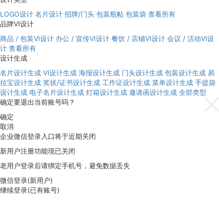
LOGO设计
名片设计
招牌/门头
包装瓶帖
包装袋
查看所有
品牌VI设计
商品 / 包装VI设计
办公 / 宣传VI设计
餐饮 / 店铺VI设计
会议 / 活动VI设
计
查看所有
设计生成
名片设计生成
VI设计生成
海报设计生成
门头设计生成
包装设计生成
易
拉宝设计生成
奖状/证书设计生成
工作证设计生成
菜单设计生成
手提袋
设计生成
电子名片设计生成
灯箱设计生成
邀请函设计生成
全部类型
确定要退出当前账号吗？
确定
取消
企业微信登录入口将于近期关闭
新用户注册功能现已关闭
老用户登录后请绑定手机号，避免数据丢失
微信登录(新用户)
继续登录(已有账号)