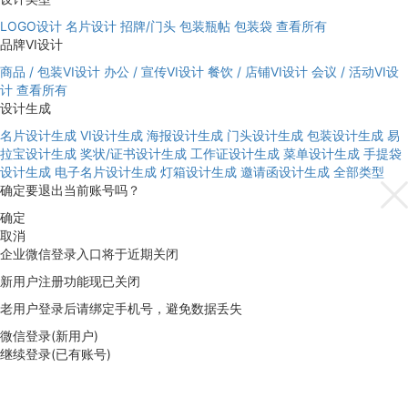
LOGO设计
名片设计
招牌/门头
包装瓶帖
包装袋
查看所有
品牌VI设计
商品 / 包装VI设计
办公 / 宣传VI设计
餐饮 / 店铺VI设计
会议 / 活动VI设
计
查看所有
设计生成
名片设计生成
VI设计生成
海报设计生成
门头设计生成
包装设计生成
易
拉宝设计生成
奖状/证书设计生成
工作证设计生成
菜单设计生成
手提袋
设计生成
电子名片设计生成
灯箱设计生成
邀请函设计生成
全部类型
确定要退出当前账号吗？
确定
取消
企业微信登录入口将于近期关闭
新用户注册功能现已关闭
老用户登录后请绑定手机号，避免数据丢失
微信登录(新用户)
继续登录(已有账号)