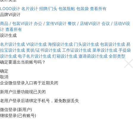
LOGO设计
名片设计
招牌/门头
包装瓶帖
包装袋
查看所有
品牌VI设计
商品 / 包装VI设计
办公 / 宣传VI设计
餐饮 / 店铺VI设计
会议 / 活动VI设
计
查看所有
设计生成
名片设计生成
VI设计生成
海报设计生成
门头设计生成
包装设计生成
易
拉宝设计生成
奖状/证书设计生成
工作证设计生成
菜单设计生成
手提袋
设计生成
电子名片设计生成
灯箱设计生成
邀请函设计生成
全部类型
确定要退出当前账号吗？
确定
取消
企业微信登录入口将于近期关闭
新用户注册功能现已关闭
老用户登录后请绑定手机号，避免数据丢失
微信登录(新用户)
继续登录(已有账号)