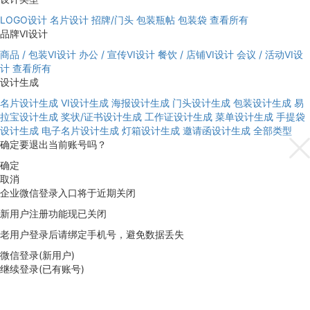
LOGO设计
名片设计
招牌/门头
包装瓶帖
包装袋
查看所有
品牌VI设计
商品 / 包装VI设计
办公 / 宣传VI设计
餐饮 / 店铺VI设计
会议 / 活动VI设
计
查看所有
设计生成
名片设计生成
VI设计生成
海报设计生成
门头设计生成
包装设计生成
易
拉宝设计生成
奖状/证书设计生成
工作证设计生成
菜单设计生成
手提袋
设计生成
电子名片设计生成
灯箱设计生成
邀请函设计生成
全部类型
确定要退出当前账号吗？
确定
取消
企业微信登录入口将于近期关闭
新用户注册功能现已关闭
老用户登录后请绑定手机号，避免数据丢失
微信登录(新用户)
继续登录(已有账号)