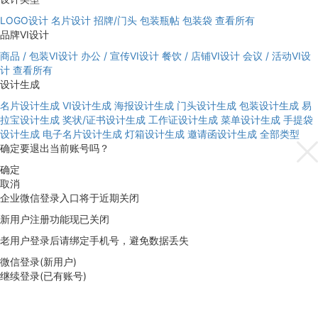
LOGO设计
名片设计
招牌/门头
包装瓶帖
包装袋
查看所有
品牌VI设计
商品 / 包装VI设计
办公 / 宣传VI设计
餐饮 / 店铺VI设计
会议 / 活动VI设
计
查看所有
设计生成
名片设计生成
VI设计生成
海报设计生成
门头设计生成
包装设计生成
易
拉宝设计生成
奖状/证书设计生成
工作证设计生成
菜单设计生成
手提袋
设计生成
电子名片设计生成
灯箱设计生成
邀请函设计生成
全部类型
确定要退出当前账号吗？
确定
取消
企业微信登录入口将于近期关闭
新用户注册功能现已关闭
老用户登录后请绑定手机号，避免数据丢失
微信登录(新用户)
继续登录(已有账号)