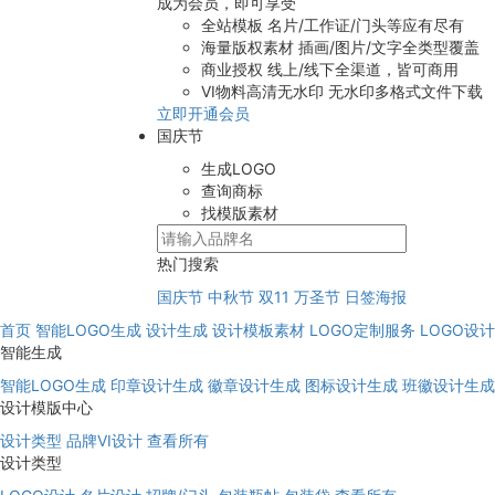
成为会员，即可享受
全站模板
名片/工作证/门头等应有尽有
海量版权素材
插画/图片/文字全类型覆盖
商业授权
线上/线下全渠道，皆可商用
VI物料高清无水印
无水印多格式文件下载
立即开通会员
国庆节
生成LOGO
查询商标
找模版素材
热门搜索
国庆节
中秋节
双11
万圣节
日签海报
首页
智能LOGO生成
设计生成
设计模板素材
LOGO定制服务
LOGO设
智能生成
智能LOGO生成
印章设计生成
徽章设计生成
图标设计生成
班徽设计生成
设计模版中心
设计类型
品牌VI设计
查看所有
设计类型