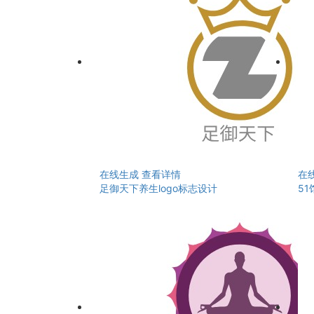
在线生成
查看详情
在
足御天下养生logo标志设计
51