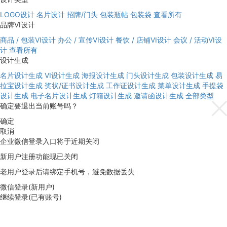
LOGO设计
名片设计
招牌/门头
包装瓶帖
包装袋
查看所有
品牌VI设计
商品 / 包装VI设计
办公 / 宣传VI设计
餐饮 / 店铺VI设计
会议 / 活动VI设
计
查看所有
设计生成
名片设计生成
VI设计生成
海报设计生成
门头设计生成
包装设计生成
易
拉宝设计生成
奖状/证书设计生成
工作证设计生成
菜单设计生成
手提袋
设计生成
电子名片设计生成
灯箱设计生成
邀请函设计生成
全部类型
确定要退出当前账号吗？
确定
取消
企业微信登录入口将于近期关闭
新用户注册功能现已关闭
老用户登录后请绑定手机号，避免数据丢失
微信登录(新用户)
继续登录(已有账号)