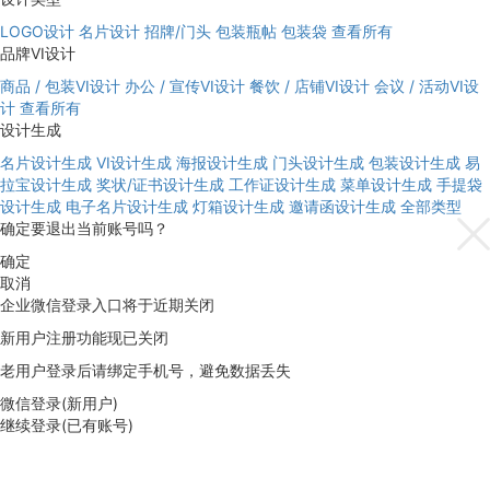
LOGO设计
名片设计
招牌/门头
包装瓶帖
包装袋
查看所有
品牌VI设计
商品 / 包装VI设计
办公 / 宣传VI设计
餐饮 / 店铺VI设计
会议 / 活动VI设
计
查看所有
设计生成
名片设计生成
VI设计生成
海报设计生成
门头设计生成
包装设计生成
易
拉宝设计生成
奖状/证书设计生成
工作证设计生成
菜单设计生成
手提袋
设计生成
电子名片设计生成
灯箱设计生成
邀请函设计生成
全部类型
确定要退出当前账号吗？
确定
取消
企业微信登录入口将于近期关闭
新用户注册功能现已关闭
老用户登录后请绑定手机号，避免数据丢失
微信登录(新用户)
继续登录(已有账号)