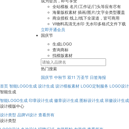
成为会员，即可享受
全站模板
名片/工作证/门头等应有尽有
海量版权素材
插画/图片/文字全类型覆盖
商业授权
线上/线下全渠道，皆可商用
VI物料高清无水印
无水印多格式文件下载
立即开通会员
国庆节
生成LOGO
查询商标
找模版素材
热门搜索
国庆节
中秋节
双11
万圣节
日签海报
首页
智能LOGO生成
设计生成
设计模板素材
LOGO定制服务
LOGO设
智能生成
智能LOGO生成
印章设计生成
徽章设计生成
图标设计生成
班徽设计生成
设计模版中心
设计类型
品牌VI设计
查看所有
设计类型