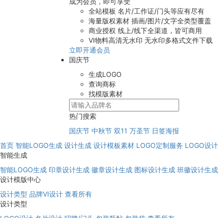
成为会员，即可享受
全站模板
名片/工作证/门头等应有尽有
海量版权素材
插画/图片/文字全类型覆盖
商业授权
线上/线下全渠道，皆可商用
VI物料高清无水印
无水印多格式文件下载
立即开通会员
国庆节
生成LOGO
查询商标
找模版素材
热门搜索
国庆节
中秋节
双11
万圣节
日签海报
首页
智能LOGO生成
设计生成
设计模板素材
LOGO定制服务
LOGO设
智能生成
智能LOGO生成
印章设计生成
徽章设计生成
图标设计生成
班徽设计生成
设计模版中心
设计类型
品牌VI设计
查看所有
设计类型