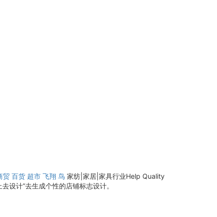
商贸
百货
超市
飞翔
鸟
家纺|家居|家具行业Help Quality
马上去设计”去生成个性的店铺标志设计。