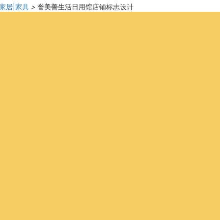
|家居|家具
>
誉美善生活日用馆店铺标志设计