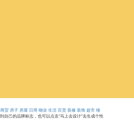
商贸
房子
房屋
日用
物业
生活
百货
装修
装饰
超市
锤
得到自己的品牌标志，也可以点击“马上去设计”去生成个性