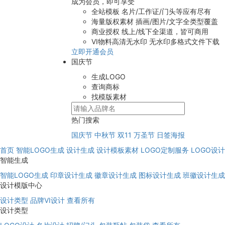
成为会员，即可享受
全站模板
名片/工作证/门头等应有尽有
海量版权素材
插画/图片/文字全类型覆盖
商业授权
线上/线下全渠道，皆可商用
VI物料高清无水印
无水印多格式文件下载
立即开通会员
国庆节
生成LOGO
查询商标
找模版素材
热门搜索
国庆节
中秋节
双11
万圣节
日签海报
首页
智能LOGO生成
设计生成
设计模板素材
LOGO定制服务
LOGO设
智能生成
智能LOGO生成
印章设计生成
徽章设计生成
图标设计生成
班徽设计生成
设计模版中心
设计类型
品牌VI设计
查看所有
设计类型