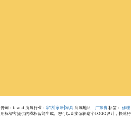
传词：brand
所属行业：
家纺|家居|家具
所属地区：
广东省
标签：
修理
是使用标智客提供的模板智能生成。您可以直接编辑这个LOGO设计，快速