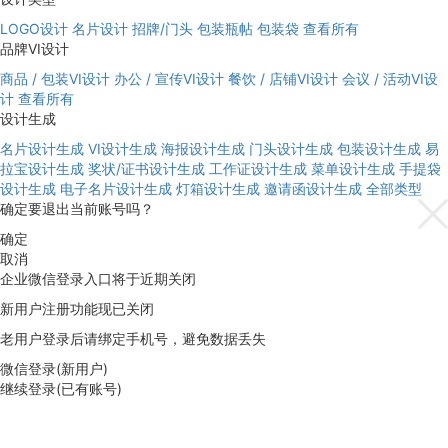
LOGO设计
名片设计
招牌/门头
包装瓶帖
包装袋
查看所有
品牌VI设计
商品 / 包装VI设计
办公 / 宣传VI设计
餐饮 / 店铺VI设计
会议 / 活动VI设
计
查看所有
设计生成
名片设计生成
VI设计生成
海报设计生成
门头设计生成
包装设计生成
易
拉宝设计生成
奖状/证书设计生成
工作证设计生成
菜单设计生成
手提袋
设计生成
电子名片设计生成
灯箱设计生成
邀请函设计生成
全部类型
确定要退出当前账号吗？
确定
取消
企业微信登录入口将于近期关闭
新用户注册功能现已关闭
老用户登录后请绑定手机号，避免数据丢失
微信登录(新用户)
继续登录(已有账号)