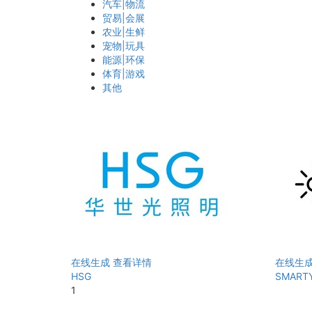
汽车|物流
贸易|会展
农业|生鲜
宠物|玩具
能源|环保
体育|游戏
其他
在线生成
查看详情
在线生
HSG
SMART
1