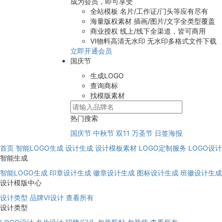
成为会员，即可享受
全站模板
名片/工作证/门头等应有尽有
海量版权素材
插画/图片/文字全类型覆盖
商业授权
线上/线下全渠道，皆可商用
VI物料高清无水印
无水印多格式文件下载
立即开通会员
国庆节
生成LOGO
查询商标
找模版素材
热门搜索
国庆节
中秋节
双11
万圣节
日签海报
首页
智能LOGO生成
设计生成
设计模板素材
LOGO定制服务
LOGO设
智能生成
智能LOGO生成
印章设计生成
徽章设计生成
图标设计生成
班徽设计生成
设计模版中心
设计类型
品牌VI设计
查看所有
设计类型