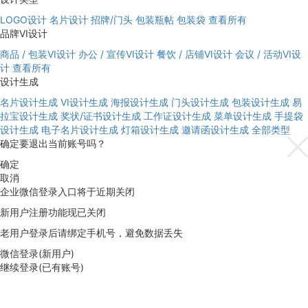
LOGO设计
名片设计
招牌/门头
包装瓶帖
包装袋
查看所有
品牌VI设计
商品 / 包装VI设计
办公 / 宣传VI设计
餐饮 / 店铺VI设计
会议 / 活动VI设
计
查看所有
设计生成
名片设计生成
VI设计生成
海报设计生成
门头设计生成
包装设计生成
易
拉宝设计生成
奖状/证书设计生成
工作证设计生成
菜单设计生成
手提袋
设计生成
电子名片设计生成
灯箱设计生成
邀请函设计生成
全部类型
确定要退出当前账号吗？
确定
取消
企业微信登录入口将于近期关闭
新用户注册功能现已关闭
老用户登录后请绑定手机号，避免数据丢失
微信登录(新用户)
继续登录(已有账号)