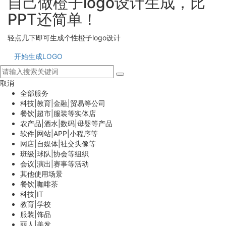
自己做橙子logo设计生成，比
PPT还简单！
轻点几下即可生成个性橙子logo设计
开始生成LOGO
取消
全部服务
科技|教育|金融|贸易等公司
餐饮|超市|服装等实体店
农产品|酒水|数码|母婴等产品
软件|网站|APP|小程序等
网店|自媒体|社交头像等
班级|球队|协会等组织
会议|演出|赛事等活动
其他使用场景
餐饮|咖啡茶
科技|IT
教育|学校
服装|饰品
丽人|美发