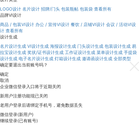
LOGO设计
名片设计
招牌/门头
包装瓶帖
包装袋
查看所有
品牌VI设计
商品 / 包装VI设计
办公 / 宣传VI设计
餐饮 / 店铺VI设计
会议 / 活动VI设
计
查看所有
设计生成
名片设计生成
VI设计生成
海报设计生成
门头设计生成
包装设计生成
易
拉宝设计生成
奖状/证书设计生成
工作证设计生成
菜单设计生成
手提袋
设计生成
电子名片设计生成
灯箱设计生成
邀请函设计生成
全部类型
确定要退出当前账号吗？
确定
取消
企业微信登录入口将于近期关闭
新用户注册功能现已关闭
老用户登录后请绑定手机号，避免数据丢失
微信登录(新用户)
继续登录(已有账号)