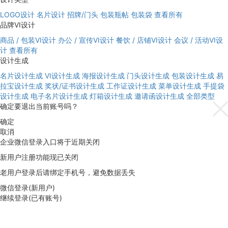
LOGO设计
名片设计
招牌/门头
包装瓶帖
包装袋
查看所有
品牌VI设计
商品 / 包装VI设计
办公 / 宣传VI设计
餐饮 / 店铺VI设计
会议 / 活动VI设
计
查看所有
设计生成
名片设计生成
VI设计生成
海报设计生成
门头设计生成
包装设计生成
易
拉宝设计生成
奖状/证书设计生成
工作证设计生成
菜单设计生成
手提袋
设计生成
电子名片设计生成
灯箱设计生成
邀请函设计生成
全部类型
确定要退出当前账号吗？
确定
取消
企业微信登录入口将于近期关闭
新用户注册功能现已关闭
老用户登录后请绑定手机号，避免数据丢失
微信登录(新用户)
继续登录(已有账号)