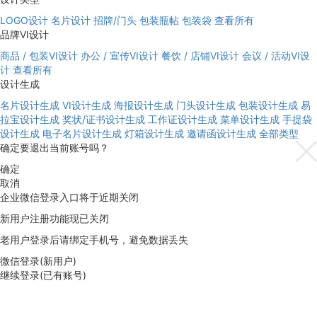
LOGO设计
名片设计
招牌/门头
包装瓶帖
包装袋
查看所有
品牌VI设计
商品 / 包装VI设计
办公 / 宣传VI设计
餐饮 / 店铺VI设计
会议 / 活动VI设
计
查看所有
设计生成
名片设计生成
VI设计生成
海报设计生成
门头设计生成
包装设计生成
易
拉宝设计生成
奖状/证书设计生成
工作证设计生成
菜单设计生成
手提袋
设计生成
电子名片设计生成
灯箱设计生成
邀请函设计生成
全部类型
确定要退出当前账号吗？
确定
取消
企业微信登录入口将于近期关闭
新用户注册功能现已关闭
老用户登录后请绑定手机号，避免数据丢失
微信登录(新用户)
继续登录(已有账号)