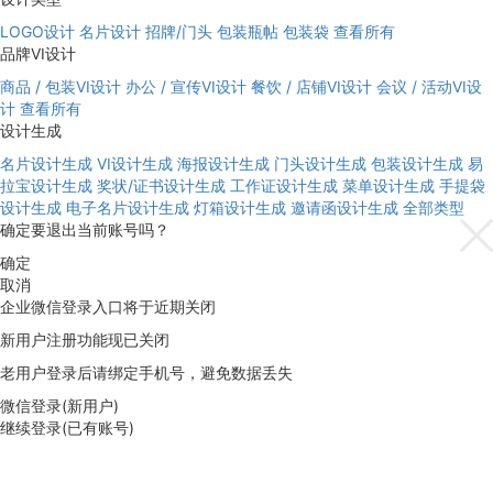
LOGO设计
名片设计
招牌/门头
包装瓶帖
包装袋
查看所有
品牌VI设计
商品 / 包装VI设计
办公 / 宣传VI设计
餐饮 / 店铺VI设计
会议 / 活动VI设
计
查看所有
设计生成
名片设计生成
VI设计生成
海报设计生成
门头设计生成
包装设计生成
易
拉宝设计生成
奖状/证书设计生成
工作证设计生成
菜单设计生成
手提袋
设计生成
电子名片设计生成
灯箱设计生成
邀请函设计生成
全部类型
确定要退出当前账号吗？
确定
取消
企业微信登录入口将于近期关闭
新用户注册功能现已关闭
老用户登录后请绑定手机号，避免数据丢失
微信登录(新用户)
继续登录(已有账号)